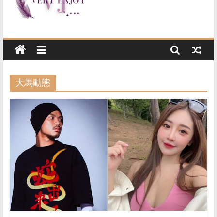
Very
Enjoy
这
是
大馬動態
一
个
提
供
生
活
资
讯
与
精
选
好