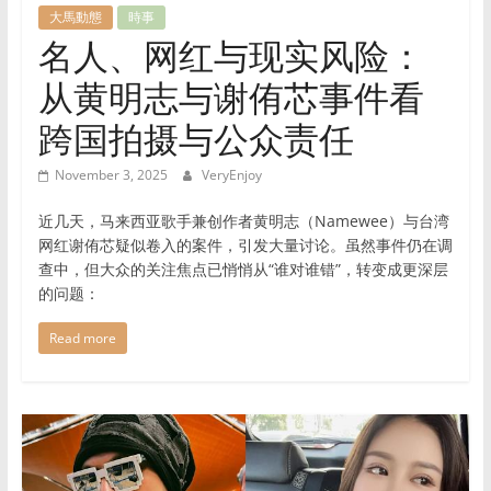
物
大馬動態
時事
名人、网红与现实风险：
推
荐
从黄明志与谢侑芯事件看
的
网
跨国拍摄与公众责任
站，
涵
November 3, 2025
VeryEnjoy
盖
近几天，马来西亚歌手兼创作者黄明志（Namewee）与台湾
家
网红谢侑芯疑似卷入的案件，引发大量讨论。虽然事件仍在调
居、
查中，但大众的关注焦点已悄悄从“谁对谁错”，转变成更深层
美
的问题：
食、
时
Read more
尚
等
领
域，
帮