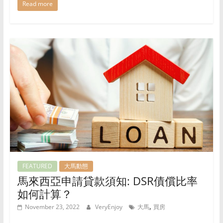
Read more
FEATURED
大馬動態
馬來西亞申請貸款須知: DSR債償比率
如何計算？
,
November 23, 2022
VeryEnjoy
大馬
買房