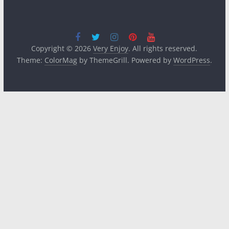
Copyright © 2026
Very Enjoy
. All rights reserved.
Theme:
ColorMag
by ThemeGrill. Powered by
WordPress
.