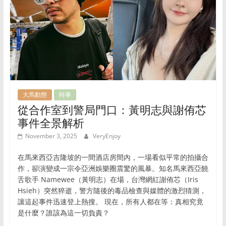
助
用
户
提
升
生
活
品
大馬動態
時事
质，
從合作室到警局門口：黃明志與謝侑芯
做
事件全景解析
出
明
November 3, 2025
VeryEnjoy
智
的
在馬來西亞吉隆坡的一間酒店房間內，一場看似平常的拍攝合
作，卻演變成一宗令亞洲娛樂圈震驚的風暴。知名馬來西亞饒
消
舌歌手 Namewee（黃明志）在場，台灣網紅謝侑芯（Iris
费
Hsieh）突然猝逝，警方隨後的毒品檢查與媒體的激烈猜測，
选
讓這起事件迅速登上熱搜。 現在，所有人都在等：真相究竟
择。
是什麼？誰該為這一切負責？