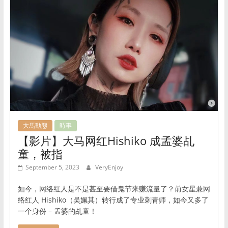
大馬動態
時事
【影片】大马网红Hishiko 成孟婆乩
童，被指
September 5, 2023
VeryEnjoy
如今，网络红人是不是甚至要借鬼节来赚流量了？前女星兼网
络红人 Hishiko（吴姵其）转行成了专业刺青师，如今又多了
一个身份 – 孟婆的乩童！