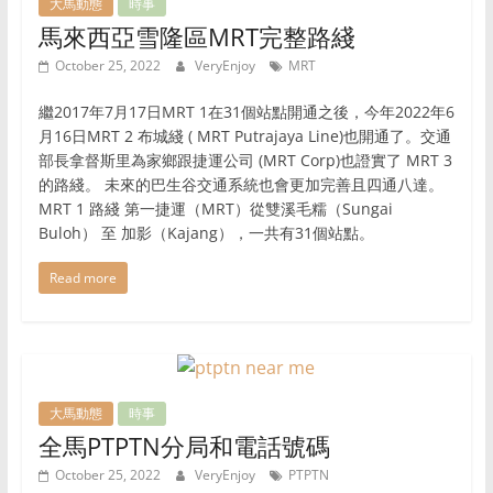
大馬動態
時事
馬來西亞雪隆區MRT完整路綫
October 25, 2022
VeryEnjoy
MRT
繼2017年7月17日MRT 1在31個站點開通之後，今年2022年6
月16日MRT 2 布城綫 ( MRT Putrajaya Line)也開通了。交通
部長拿督斯里為家鄉跟捷運公司 (MRT Corp)也證實了 MRT 3
的路綫。 未來的巴生谷交通系統也會更加完善且四通八達。
MRT 1 路綫 第一捷運（MRT）從雙溪毛糯（Sungai
Buloh） 至 加影（Kajang），一共有31個站點。
Read more
大馬動態
時事
全馬PTPTN分局和電話號碼
October 25, 2022
VeryEnjoy
PTPTN