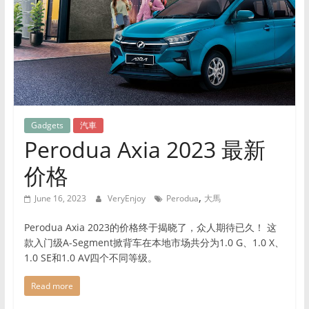
时
尚
等
领
域，
帮
助
Gadgets
汽車
用
Perodua Axia 2023 最新
户
提
价格
升
生
,
June 16, 2023
VeryEnjoy
Perodua
大馬
活
品
Perodua Axia 2023的价格终于揭晓了，众人期待已久！ 这
质，
款入门级A-Segment掀背车在本地市场共分为1.0 G、1.0 X、
1.0 SE和1.0 AV四个不同等级。
做
出
Read more
明