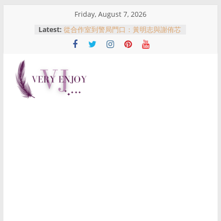
Skip
Friday, August 7, 2026
to
Latest:
從合作室到警局門口：黃明志與謝侑芯
content
事件全景解析
如何成为数字游牧：全面指南
吉隆坡买房指南：不同地区适合什么
人？一次了解KL热门购房区域优势
马来西亚农历新年红包文化：红包意
Very
义、习俗与哪里可以买到红包
名人、网红与现实风险：从黄明志与谢
侑芯事件看跨国拍摄与公众责任
Enjoy
这
是
一
个
提
供
生