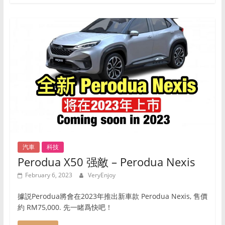
智
的
消
费
选
择。
汽車
科技
Perodua X50 强敵 – Perodua Nexis
February 6, 2023
VeryEnjoy
據説Perodua將會在2023年推出新車款 Perodua Nexis, 售價
約 RM75,000. 先一睹爲快吧！