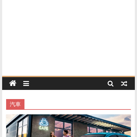
活
资
讯
与
精
选
好
物
推
荐
的
网
站，
涵
汽車
盖
家
居、
美
食、