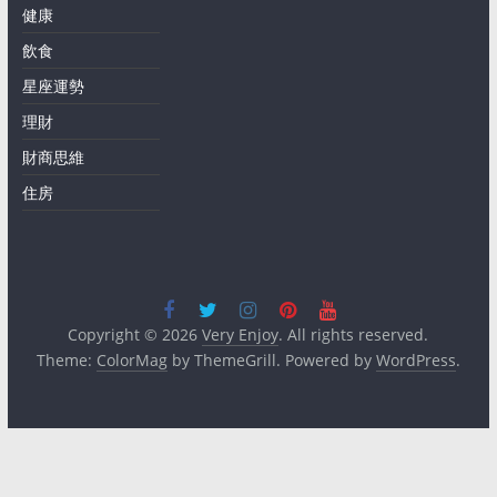
健康
飲食
星座運勢
理財
財商思維
住房
Copyright © 2026
Very Enjoy
. All rights reserved.
Theme:
ColorMag
by ThemeGrill. Powered by
WordPress
.