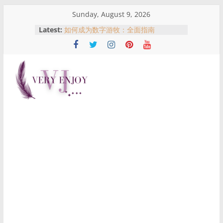
Skip
Sunday, August 9, 2026
to
Latest:
如何成为数字游牧：全面指南
content
吉隆坡买房指南：不同地区适合什么
人？一次了解KL热门购房区域优势
马来西亚农历新年红包文化：红包意
义、习俗与哪里可以买到红包
名人、网红与现实风险：从黄明志与谢
Very
侑芯事件看跨国拍摄与公众责任
從合作室到警局門口：黃明志與謝侑芯
事件全景解析
Enjoy
这
是
一
个
提
供
生