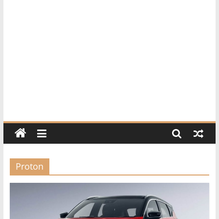
活
资
讯
与
精
选
好
物
推
荐
的
网
站，
涵
Proton
盖
家
居、
美
食、