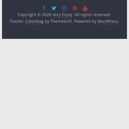
Copyright © 2026
Very Enjoy
. All rights reserved.
Theme:
ColorMag
by ThemeGrill. Powered by
WordPress
.