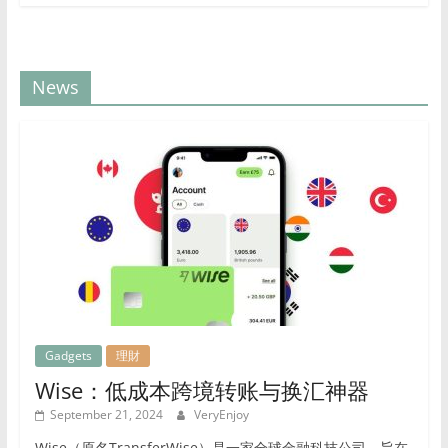
智
的
消
费
News
选
择。
Gadgets
理財
Wise：低成本跨境转账与换汇神器
September 21, 2024
VeryEnjoy
Wise（原名TransferWise）是一家全球金融科技公司，旨在