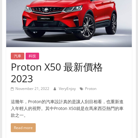
时
尚
等
领
域，
帮
助
汽車
科技
用
Proton X50 最新價格
户
提
2023
升
生
November 21, 2022
VeryEnjoy
Proton
活
品
這幾年，Proton的汽車設計真的是讓人刮目相看，也重新進
质，
入年輕人的視野。其中Proton X50就是在馬來西亞熱門的車
款之一。
做
出
Read more
明