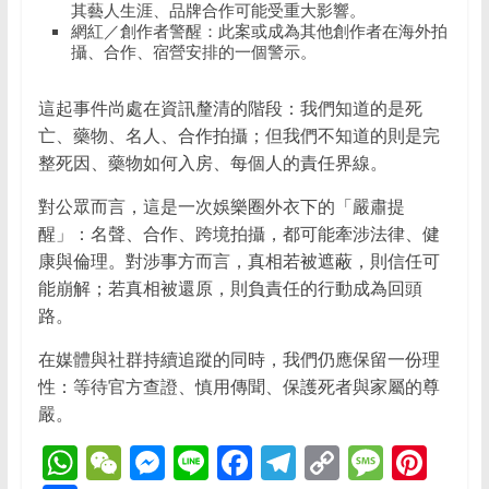
其藝人生涯、品牌合作可能受重大影響。
網紅／創作者警醒：此案或成為其他創作者在海外拍
攝、合作、宿營安排的一個警示。
這起事件尚處在資訊釐清的階段：我們知道的是死
亡、藥物、名人、合作拍攝；但我們不知道的則是完
整死因、藥物如何入房、每個人的責任界線。
對公眾而言，這是一次娛樂圈外衣下的「嚴肅提
醒」：名聲、合作、跨境拍攝，都可能牽涉法律、健
康與倫理。對涉事方而言，真相若被遮蔽，則信任可
能崩解；若真相被還原，則負責任的行動成為回頭
路。
在媒體與社群持續追蹤的同時，我們仍應保留一份理
性：等待官方查證、慎用傳聞、保護死者與家屬的尊
嚴。
W
W
M
Li
F
T
C
M
Pi