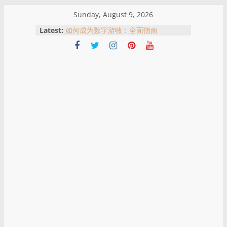
Skip
Sunday, August 9, 2026
to
Latest:
如何成为数字游牧：全面指南
content
吉隆坡买房指南：不同地区适合什么
人？一次了解KL热门购房区域优势
马来西亚农历新年红包文化：红包意
义、习俗与哪里可以买到红包
名人、网红与现实风险：从黄明志与谢
侑芯事件看跨国拍摄与公众责任
從合作室到警局門口：黃明志與謝侑芯
事件全景解析