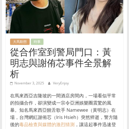
生
活
资
讯
与
精
大馬動態
時事
选
從合作室到警局門口：黃
好
物
明志與謝侑芯事件全景解
推
荐
析
的
November 3, 2025
VeryEnjoy
网
站，
在馬來西亞吉隆坡的一間酒店房間內，一場看似平常
涵
的拍攝合作，卻演變成一宗令亞洲娛樂圈震驚的風
盖
暴。知名馬來西亞饒舌歌手 Namewee（黃明志）在
家
場，台灣網紅謝侑芯（Iris Hsieh）突然猝逝，警方隨
居、
後的
毒品檢查與媒體的激烈猜測
，讓這起事件迅速登
美