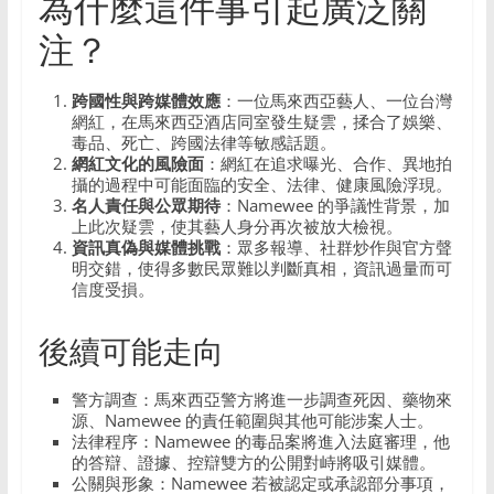
為什麼這件事引起廣泛關
注？
跨國性與跨媒體效應
：一位馬來西亞藝人、一位台灣
網紅，在馬來西亞酒店同室發生疑雲，揉合了娛樂、
毒品、死亡、跨國法律等敏感話題。
網紅文化的風險面
：網紅在追求曝光、合作、異地拍
攝的過程中可能面臨的安全、法律、健康風險浮現。
名人責任與公眾期待
：Namewee 的爭議性背景，加
上此次疑雲，使其藝人身分再次被放大檢視。
資訊真偽與媒體挑戰
：眾多報導、社群炒作與官方聲
明交錯，使得多數民眾難以判斷真相，資訊過量而可
信度受損。
後續可能走向
警方調查：馬來西亞警方將進一步調查死因、藥物來
源、Namewee 的責任範圍與其他可能涉案人士。
法律程序：Namewee 的毒品案將進入法庭審理，他
的答辯、證據、控辯雙方的公開對峙將吸引媒體。
公關與形象：Namewee 若被認定或承認部分事項，