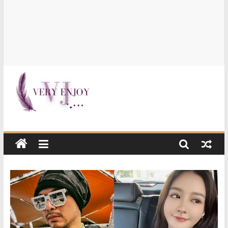
Very
Enjoy
这
是
一
个
提
供