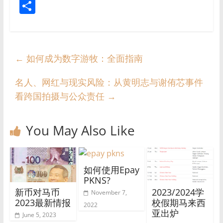
h
e
e
n
a
el
o
e
nt
S
at
C
ss
e
c
e
p
ss
er
h
s
h
e
e
gr
y
a
e
ar
A
at
n
b
a
Li
g
st
e
←
如何成为数字游牧：全面指南
p
g
o
m
n
e
p
er
o
k
名人、网红与现实风险：从黄明志与谢侑芯事件
k
看跨国拍摄与公众责任
→
You May Also Like
如何使用Epay
PKNS?
新币对马币
2023/2024学
November 7,
2023最新情报
校假期马来西
2022
亚出炉
June 5, 2023