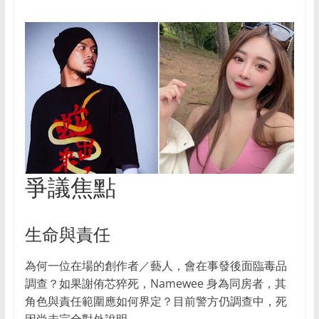
智
的
消
费
选
择。
爭議焦點
生命與責任
為何一位在場的創作者／藝人，會在事發後面臨毒品
調查？如果謝侑芯猝死，Namewee 身為同房者，其
角色與責任範圍應如何界定？目前警方仍調查中，死