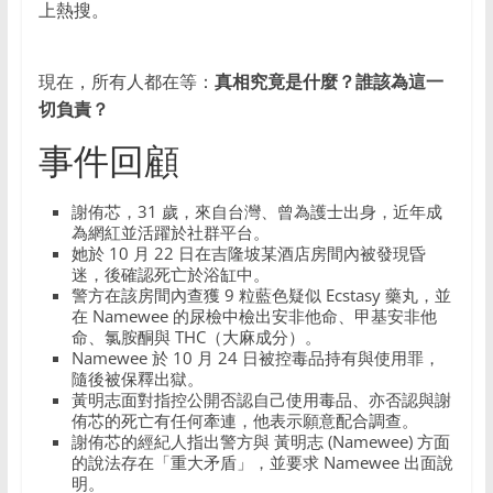
上熱搜。
食、
时
尚
現在，所有人都在等：
真相究竟是什麼？誰該為這一
等
切負責？
领
域，
事件回顧
帮
助
謝侑芯，31 歲，來自台灣、曾為護士出身，近年成
用
為網紅並活躍於社群平台。
户
她於 10 月 22 日在吉隆坡某酒店房間內被發現昏
迷，後確認死亡於浴缸中。
提
警方在該房間內查獲 9 粒藍色疑似 Ecstasy 藥丸，並
升
在 Namewee 的尿檢中檢出安非他命、甲基安非他
生
命、氯胺酮與 THC（大麻成分）。
活
Namewee 於 10 月 24 日被控毒品持有與使用罪，
隨後被保釋出獄。
品
黃明志面對指控公開否認自己使用毒品、亦否認與謝
质，
侑芯的死亡有任何牽連，他表示願意配合調查。
做
謝侑芯的經紀人指出警方與 黃明志 (Namewee) 方面
出
的說法存在「重大矛盾」，並要求 Namewee 出面說
明。
明