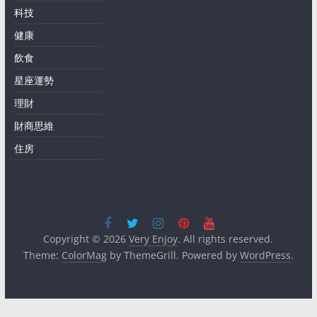
科技
健康
飲食
星座運勢
理財
財商思維
住房
Copyright © 2026
Very Enjoy
. All rights reserved.
Theme:
ColorMag
by ThemeGrill. Powered by
WordPress
.