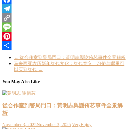
Facebook
Telegram
Copy
Link
Message
Pinterest
Share
←
從合作室到警局門口：黃明志與謝侑芯事件全景解析
马来西亚农历新年红包文化：红包意义、习俗与哪里可
以买到红包
→
You May Also Like
從合作室到警局門口：黃明志與謝侑芯事件全景解
析
November 3, 2025
November 3, 2025
VeryEnjoy