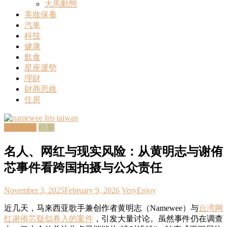
盖
大馬動態
家
美妝保養
居、
汽車
美
科技
食、
健康
时
飲食
尚
星座運勢
等
理財
领
財商思維
域，
住房
帮
助
大馬動態
時事
用
户
名人、网红与现实风险：从黄明志与谢侑
提
升
芯事件看跨国拍摄与公众责任
生
活
November 3, 2025
February 9, 2026
VeryEnjoy
品
质，
近几天，马来西亚歌手兼创作者黄明志（Namewee）与
台湾网
做
红谢侑芯疑似卷入的案件
，引发大量讨论。虽然事件仍在调查
出