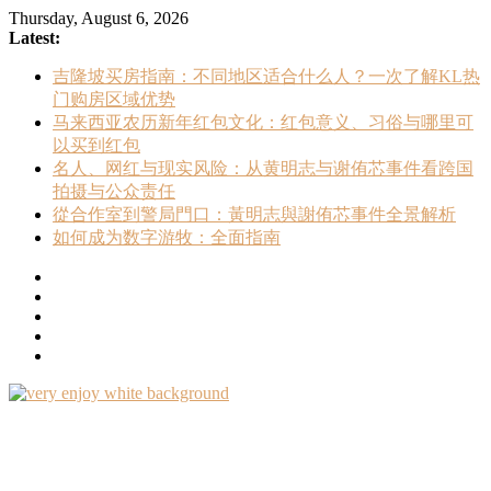
Skip
Thursday, August 6, 2026
to
Latest:
content
吉隆坡买房指南：不同地区适合什么人？一次了解KL热
门购房区域优势
马来西亚农历新年红包文化：红包意义、习俗与哪里可
以买到红包
名人、网红与现实风险：从黄明志与谢侑芯事件看跨国
拍摄与公众责任
從合作室到警局門口：黃明志與謝侑芯事件全景解析
如何成为数字游牧：全面指南
Very
Enjoy