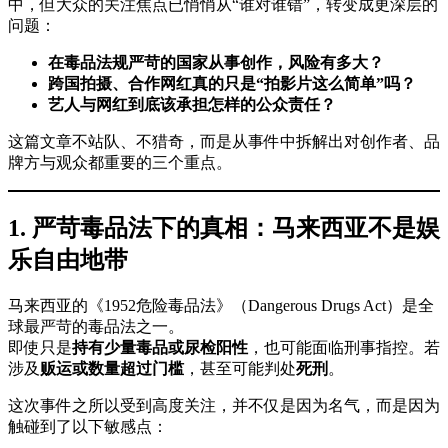
中，但大众的关注焦点已悄悄从“谁对谁错”，转变成更深层的
明
问题：
智
的
在毒品法规严苛的国家从事创作，风险有多大？
消
跨国拍摄、合作网红真的只是“拍影片这么简单”吗？
费
艺人与网红到底该承担怎样的公众责任？
选
这篇文章不站队、不猎奇，而是从事件中拆解出对创作者、品
择。
牌方与观众都重要的三个重点。
1. 严苛毒品法下的真相：马来西亚不是娱
乐自由地带
马来西亚的《1952危险毒品法》（Dangerous Drugs Act）是全
球最严苛的毒品法之一。
即使只是
持有少量毒品或尿检阳性
，也可能面临刑事指控。若
涉及
贩运或数量超过门槛
，甚至可能判处
死刑
。
这次事件之所以受到高度关注，并不仅是因为名气，而是因为
触碰到了以下敏感点：