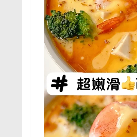
费
选
择。