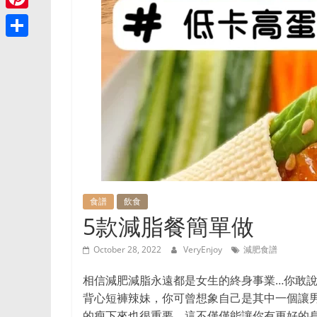
讯
e
e
p
e
与
o
P
g
r
y
精
s
o
i
r
S
选
L
s
k
n
好
a
h
i
a
物
t
m
a
n
推
g
e
r
荐
k
e
r
的
e
网
e
站，
s
涵
t
食譜
飲食
盖
5款減脂餐簡單做
家
居、
October 28, 2022
VeryEnjoy
減肥食譜
美
食、
相信減肥減脂永遠都是女生的終身事業…你敢
时
背心短褲辣妹，你可曾想象自己是其中一個讓
尚
的瘦下來也很重要，這不僅僅能讓你有更好的