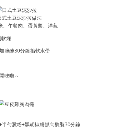
米、午餐肉、蛋黃醬、洋蔥
到軟爛
加鹽醃30分鐘掐乾水份
開吃啦～
+半勺澱粉+黑胡椒粉抓勻醃製30分鐘