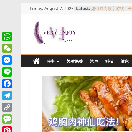
Skip
Friday, August 7, 2026
Latest:
如何成为数字游牧：
to
吉隆坡买房指南：不
人？一次了解KL热门
content
马来西亚农历新年红
义、习俗与哪里可以
Very
名人、网红与现实风
侑芯事件看跨国拍摄
W
從合作室到警局門口
Enjoy
h
事件全景解析
W
時事
美妝保養
汽車
科技
健康
a
e
这
M
t
是
C
e
L
一
s
h
s
个
i
A
F
a
提
s
n
p
a
供
t
T
e
e
生
p
c
e
n
C
活
e
l
资
g
o
M
b