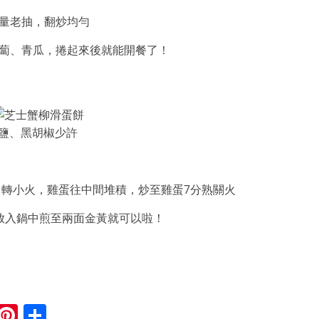
量老抽，翻炒均勻
蘿蔔、青瓜，捲起來後就能開餐了！
、鹽、黑胡椒少許
中轉小火，雞蛋往中間堆積，炒至雞蛋7分熟關火
放入鍋中煎至兩面金黃就可以啦！
M
Pi
S