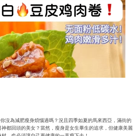
說你沒為減肥瘦身煩惱過嗎？況且四季如夏的馬來西亞，滿街的
男神都回頭的美女？當然，瘦身是女生畢生的追求，但健康美麗
身材，也必須讓自己更健康的一直瘦下去！