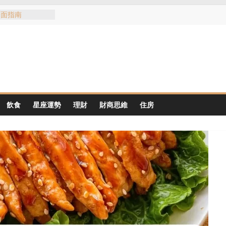
全面指南
同地区适合什么
购房区域优势
包文化：红包意
买到红包
险：从黄明志与谢
与公众责任
：黃明志與謝侑芯
飲食
星座運勢
理財
財商思維
住房