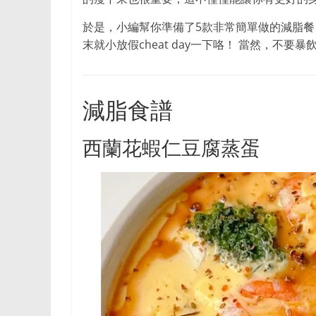
等
领
於是，小編幫你準備了5款非常簡單做的減脂
域，
末就小放假cheat day一下咯！ 當然，不要暴
帮
助
用
減脂食譜
户
提
西蘭花蝦仁豆腐蒸蛋
升
生
活
品
质，
做
出
明
智
的
消