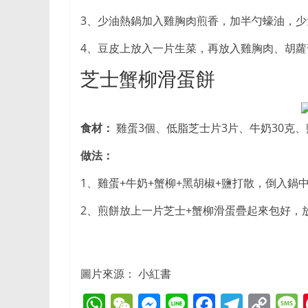
3、少油熱鍋加入雞胸肉煎香，加半勺蠔油，少
4、豆皮上放入一片生菜，再放入雞胸肉、胡
芝士蟹柳滑蛋餅
食材：
雞蛋3個、低脂芝士片3片、牛奶30克
做法：
1、雞蛋+牛奶+蟹柳+黑胡椒+鹽打散，倒入鍋
2、煎餅放上一片芝士+蟹柳滑蛋疊起來包好，
圖片來源： 小紅書
W
W
M
Li
F
T
C