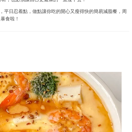
餐，平日忍着點，做點讓你吃的開心又瘦得快的簡易減脂餐，周
飲暴食啦！