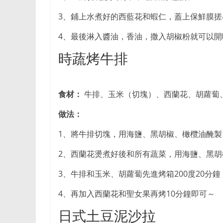
3、鋪上水煮好的西藍花和蝦仁，蓋上保鮮膜搓
4、最後淋入醬油，香油，撒入胡椒粉就可以開
時蔬烤牛排
食材：
牛排、玉米（切塊）、西蘭花、胡蘿蔔
做法：
1、將牛排切塊，用海鹽、黑胡椒、橄欖油醃製15
2、西蘭花燙煮好後和所有蔬菜，用海鹽、黑胡
3、牛排和玉米、胡蘿蔔先進烤箱200度20分鐘
4、再加入西蘭花和聖女果再烤10分鐘即可～
日式土豆泥沙拉