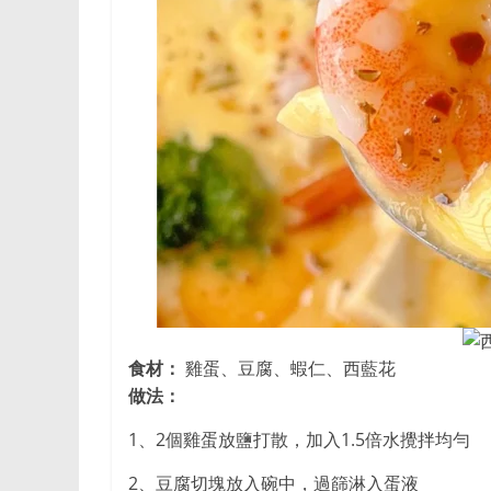
食材：
雞蛋、豆腐、蝦仁、西藍花
做法：
1、2個雞蛋放鹽打散，加入1.5倍水攪拌均勻
2、豆腐切塊放入碗中，過篩淋入蛋液