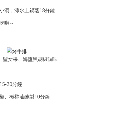
小洞，涼水上鍋蒸18分鐘
吃啦～
、聖女果、海鹽黑胡椒調味
-20分鐘
椒、橄欖油醃製10分鐘