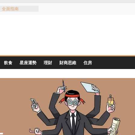
：全面指南
不同地区适合什么
门购房区域优势
红包文化：红包意
以买到红包
风险：从黄明志与谢
摄与公众责任
口：黃明志與謝侑芯
飲食
星座運勢
理財
財商思維
住房