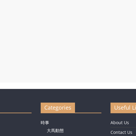
Categories
Useful L
時事
About Us
大馬動態
Contact Us