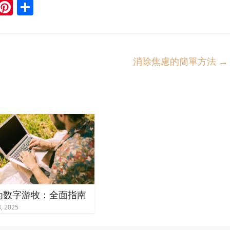
M
Pi
S
e
nt
h
s
er
ar
a
e
e
消除焦慮的簡單方法
→
g
st
e
为数字游牧：全面指南
, 2025