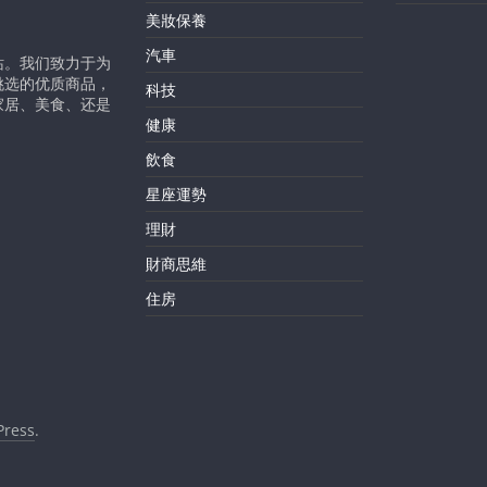
美妝保養
汽車
站。我们致力于为
挑选的优质商品，
科技
家居、美食、还是
健康
飲食
星座運勢
理財
財商思維
住房
ress
.