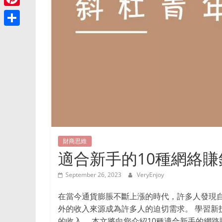
讯
e
e
p
e
与
o
P
g
r
y
精
s
o
i
r
S
选
L
s
k
n
好
a
h
i
a
物
t
m
a
n
推
g
e
r
荐
k
e
r
的
e
网
e
站，
s
涵
t
財商思維
盖
適合新手的10種網絡賺
家
居、
September 26, 2023
VeryEnjoy
美
食、
在當今通貨膨脹不斷上漲的時代，許多人發現自
时
外的收入來源成為許多人的迫切需求。 學習新
尚
的收入。 本文將向您介紹10種適合新手的網