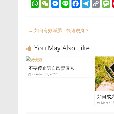
W
W
M
Li
F
T
C
h
e
e
n
a
el
o
at
C
ss
e
c
e
p
s
s
h
e
e
gr
y
←
如何有效減肥，快速瘦身？
A
at
n
b
a
Li
p
g
o
m
n
You May Also Like
p
er
o
k
k
不要停止讓自己變優秀
October 31, 2022
如何成
March 13