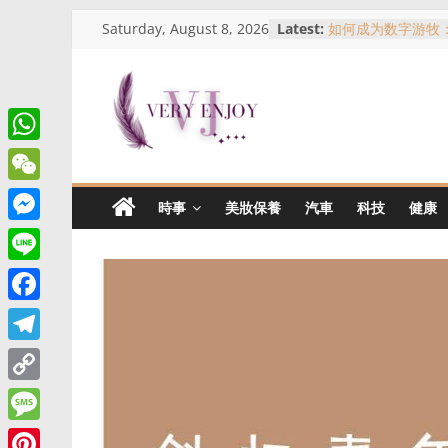
Skip
Saturday, August 8, 2026
Latest:
如何成为数字游牧
to
吉隆坡买房指南：
人？一次了解KL热
content
马来西亚农历新年
义、习俗与哪里可
Very
名人、网红与现实
侑芯事件看跨国拍
W
從合作室到警局門
Enjoy
h
事件全景解析
W
時事
美妝保養
汽車
科技
健康
a
e
这
M
t
是
C
e
L
一
s
h
s
个
i
A
F
a
提
s
n
p
a
供
t
T
e
e
生
p
c
e
n
C
活
e
l
资
g
o
M
b