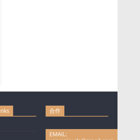
inks
合作
EMAIL: