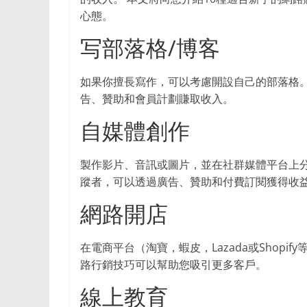
等
心態。
领
域，
写部落格/博客
帮
助
如果你擅長寫作，可以考慮開設自己的部落格。
用
告、贊助和會員計劃賺取收入。
户
提
自媒體創作
升
生
製作影片、音訊或圖片，並在社群媒體平台上分享,如 Fa
活
蹤者，可以透過廣告、贊助和付費訂閱獲得收
品
质，
網路開店
做
出
在電商平台（淘寶，蝦皮，Lazada或Shop
明
路行銷技巧可以幫助您吸引更多客戶。
智
的
線上教育
消