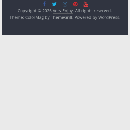
Copyright © 2026
Very Enjoy
. All rights reserved.
Theme:
ColorMag
by ThemeGrill. Powered by
WordPress
.