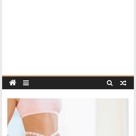
活
资
讯
与
精
选
好
物
推
荐
的
网
站，
涵
盖
家
居、
美
食、