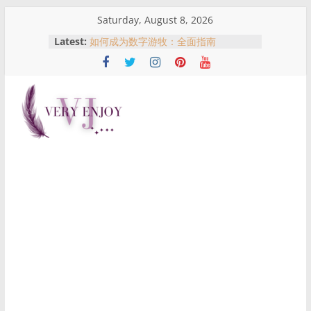
Skip
Saturday, August 8, 2026
to
Latest:
如何成为数字游牧：全面指南
content
吉隆坡买房指南：不同地区适合什么
人？一次了解KL热门购房区域优势
马来西亚农历新年红包文化：红包意
义、习俗与哪里可以买到红包
名人、网红与现实风险：从黄明志与谢
Very
侑芯事件看跨国拍摄与公众责任
從合作室到警局門口：黃明志與謝侑芯
事件全景解析
Enjoy
这
是
一
个
提
供
生