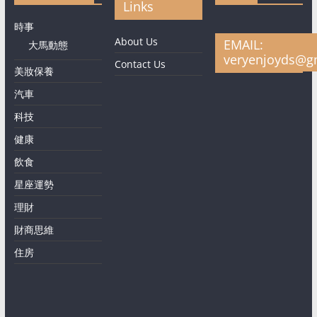
Links
時事
About Us
EMAIL:
大馬動態
veryenjoyds@g
Contact Us
美妝保養
汽車
科技
健康
飲食
星座運勢
理財
財商思維
住房