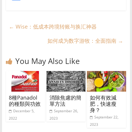
at
C
ss
e
c
e
p
ss
er
h
s
h
e
e
gr
y
a
e
ar
A
at
n
b
a
Li
g
st
e
←
Wise：低成本跨境转账与换汇神器
p
g
o
m
n
e
p
er
o
k
如何成为数字游牧：全面指南
→
k
You May Also Like
8種Panadol
消除焦慮的簡
如何有效減
的種類與功效
單方法
肥，快速瘦
身？
December 5,
September 26,
September 22,
2022
2023
2023