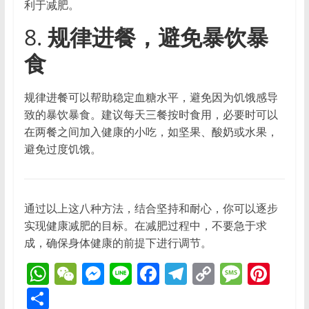
利于减肥。
8.
规律进餐，避免暴饮暴
食
规律进餐可以帮助稳定血糖水平，避免因为饥饿感导
致的暴饮暴食。建议每天三餐按时食用，必要时可以
在两餐之间加入健康的小吃，如坚果、酸奶或水果，
避免过度饥饿。
通过以上这八种方法，结合坚持和耐心，你可以逐步
实现健康减肥的目标。在减肥过程中，不要急于求
成，确保身体健康的前提下进行调节。
W
W
M
Li
F
T
C
M
Pi
h
e
e
n
a
el
o
e
nt
S