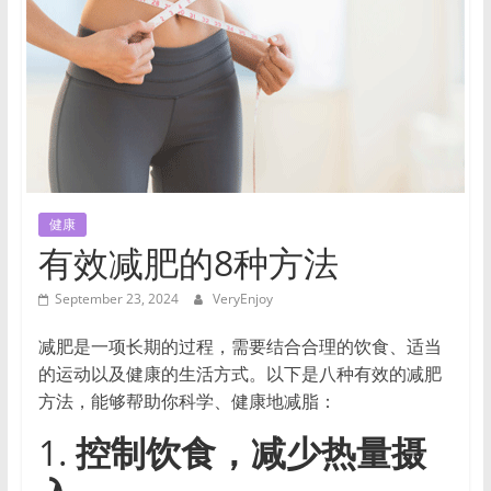
时
尚
等
领
域，
帮
助
用
健康
户
有效减肥的8种方法
提
升
September 23, 2024
VeryEnjoy
生
活
减肥是一项长期的过程，需要结合合理的饮食、适当
品
的运动以及健康的生活方式。以下是八种有效的减肥
质，
方法，能够帮助你科学、健康地减脂：
做
出
1.
控制饮食，减少热量摄
明