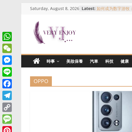
Skip
Saturday, August 8, 2026
Latest:
如何成为数字游牧
to
吉隆坡买房指南：
人？一次了解KL热
content
马来西亚农历新年
义、习俗与哪里可
Very
名人、网红与现实
侑芯事件看跨国拍
W
從合作室到警局門
Enjoy
h
事件全景解析
W
時事
美妝保養
汽車
科技
健康
a
e
这
M
t
是
C
e
OPPO
L
一
s
h
s
个
i
A
F
a
提
s
n
p
a
供
t
T
e
e
生
p
c
e
n
C
活
e
l
资
g
o
M
b