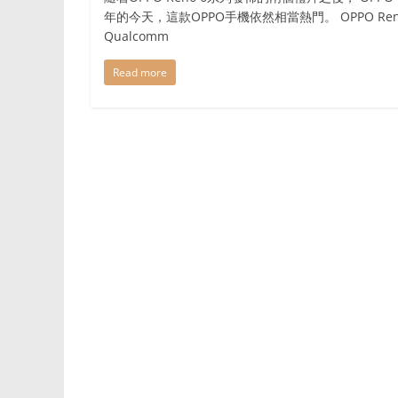
等
年的今天，這款OPPO手機依然相當熱門。 OPPO Reno 6
领
Qualcomm
域，
帮
Read more
助
用
户
提
升
生
活
品
质，
做
出
明
智
的
消