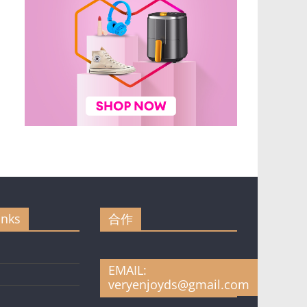
inks
合作
EMAIL:
veryenjoyds@gmail.com