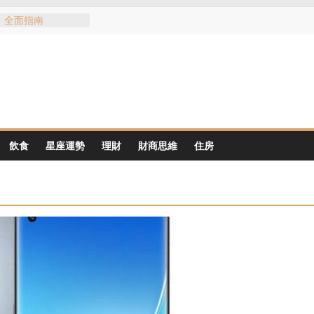
：全面指南
不同地区适合什么
门购房区域优势
红包文化：红包意
以买到红包
风险：从黄明志与谢
摄与公众责任
口：黃明志與謝侑芯
飲食
星座運勢
理財
財商思維
住房