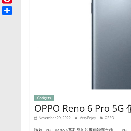
讯
e
e
p
e
与
o
P
g
r
y
精
s
o
i
r
S
选
L
s
k
n
好
a
h
i
a
物
t
m
a
n
推
g
e
r
荐
k
e
r
的
e
网
e
站，
s
涵
t
盖
家
Gadgets
居、
OPPO Reno 6 Pro 
美
食、
November 29, 2022
VeryEnjoy
OPPO
时
尚
隨着OPPO Reno 6系列發佈的兩個禮拜之後， OPPO