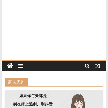
活
资
讯
与
精
选
好
物
推
荐
的
网
站，
涵
富人思維
盖
家
居、
美
食、