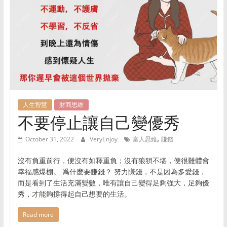
时
尚
等
领
域，
帮
助
用
户
人生智慧
財商思維
不要停止讓自己變優秀
提
升
,
October 31, 2022
VeryEnjoy
富人思維
賺錢
生
活
沒有負重前行，便沒有如釋重負；沒有狼狽不堪，便很難體會
品
幸福感爆棚。 爲什麽要賺錢？ 努力賺錢，不是因為多愛錢，
质，
而是看到了生活充滿變數，唯有讓自己變得足夠強大，足夠優
做
秀，才能夠撐得起自己想要的生活。
出
明
Read more