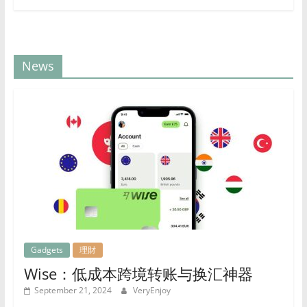
智
的
消
费
News
选
择。
Gadgets
理財
Wise：低成本跨境转账与换汇神器
September 21, 2024
VeryEnjoy