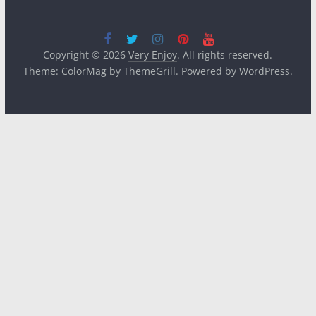
Copyright © 2026
Very Enjoy
. All rights reserved.
Theme:
ColorMag
by ThemeGrill. Powered by
WordPress
.