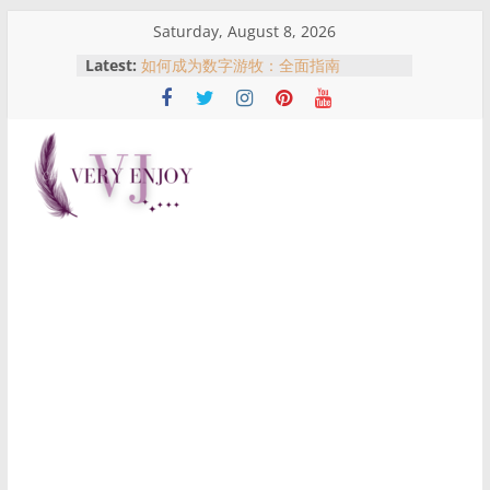
Skip
Saturday, August 8, 2026
to
Latest:
如何成为数字游牧：全面指南
content
吉隆坡买房指南：不同地区适合什么
人？一次了解KL热门购房区域优势
马来西亚农历新年红包文化：红包意
义、习俗与哪里可以买到红包
名人、网红与现实风险：从黄明志与谢
Very
侑芯事件看跨国拍摄与公众责任
從合作室到警局門口：黃明志與謝侑芯
事件全景解析
Enjoy
这
是
一
个
提
供
生