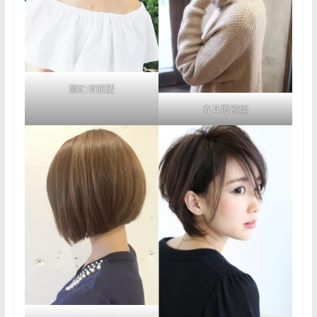
用
户
提
升
生
活
酒红俏丽型
品
齐耳覆额型
质，
做
出
明
智
的
消
费
选
择。