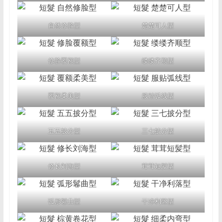
自然修脸型
楚楚可人型
修脸覆额型
缕缕齐顺型
覆额柔美型
服贴弧线型
五五披分型
三七披分型
修长刘海型
茸茸短髪型
弧形鬈曲型
干净利落型