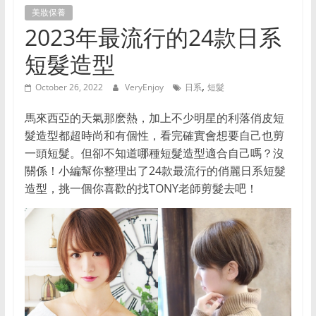
美妝保養
推
2023年最流行的24款日系
荐
的
短髮造型
网
站，
,
October 26, 2022
VeryEnjoy
日系
短髮
涵
盖
馬來西亞的天氣那麽熱，加上不少明星的利落俏皮短
家
髮造型都超時尚和有個性，看完確實會想要自己也剪
居、
一頭短髮。但卻不知道哪種短髮造型適合自己嗎？沒
美
關係！小編幫你整理出了24款最流行的俏麗日系短髮
食、
造型，挑一個你喜歡的找TONY老師剪髮去吧！
时
尚
等
领
域，
帮
助