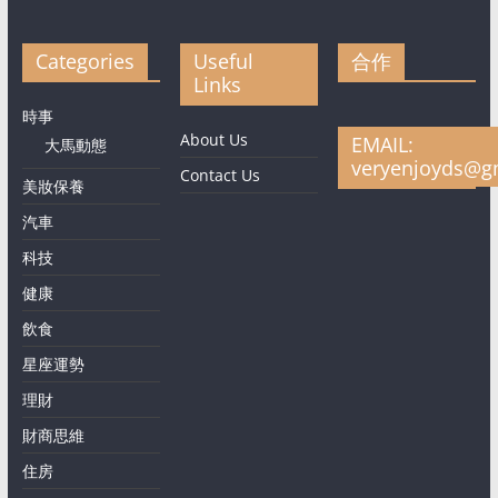
Categories
Useful
合作
Links
時事
About Us
EMAIL:
大馬動態
veryenjoyds@g
Contact Us
美妝保養
汽車
科技
健康
飲食
星座運勢
理財
財商思維
住房