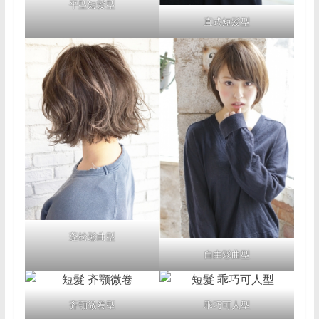
平型短髪型
直式短髪型
蓬松鬈曲型
自由鬈曲型
齐颚微卷型
乖巧可人型