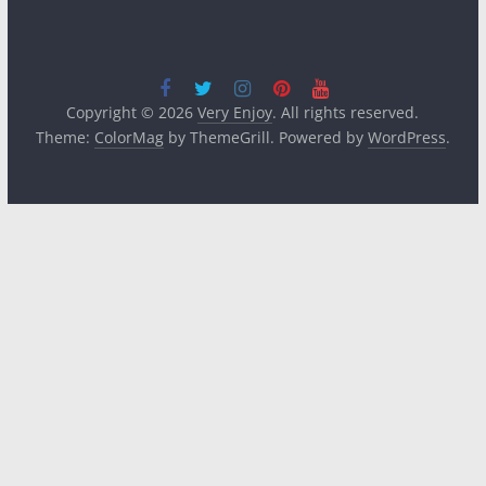
Copyright © 2026
Very Enjoy
. All rights reserved.
Theme:
ColorMag
by ThemeGrill. Powered by
WordPress
.