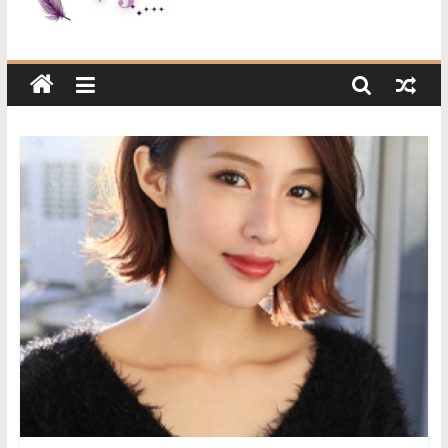
Very
Enjoy
这
是
一
个
提
供
生
活
资
讯
与
精
选
好
物