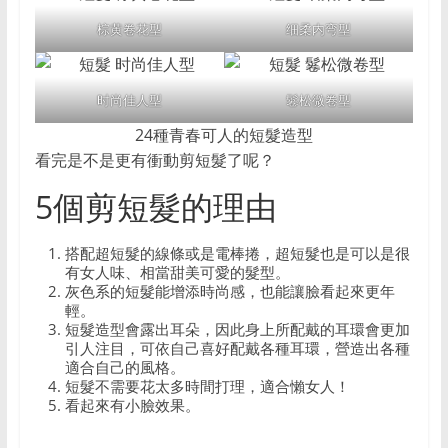
棕黄卷花型
细柔内弯型
时尚佳人型
鬈松微卷型
24種青春可人的短髮造型
看完是不是更有衝動剪短髮了呢？
5個剪短髮的理由
搭配超短髮的線條或是電棒捲，超短髮也是可以是很
有女人味、相當甜美可愛的髮型。
灰色系的短髮能增添時尚感，也能讓臉看起來更年
輕。
短髮造型會露出耳朵，因此身上所配戴的耳環會更加
引人注目，可依自己喜好配戴各種耳環，營造出各種
適合自己的風格。
短髮不需要花太多時間打理，適合懶女人！
看起來有小臉效果。