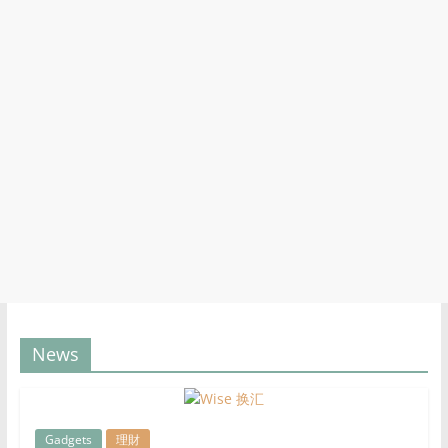
News
Gadgets
理財