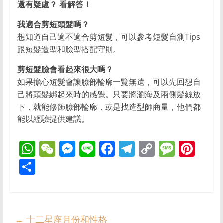
還有疑慮？ 看解答！
我適合剪短頭髮嗎？
想知道自己適不適合剪短髮，可以參考短髮自測Tips
跟短髮造型和臉型搭配守則。
剪短髮臉會看起來很大嗎？
如果擔心短髮會讓臉部輪廓一覽無遺，可以先回想自
己將頭髮綁起來時的感覺。只要將瀏海及兩側髮絲放
下，就能修飾臉部輪廓，或是找造型師商量，他們都
能以經驗提供建議。
W
W
M
Li
F
T
C
M
Pi
h
e
e
n
a
el
o
e
nt
S
at
C
ss
e
c
e
p
ss
er
h
s
h
e
e
gr
y
a
e
ar
A
at
n
b
a
Li
g
st
e
←
十二星座月份和性格