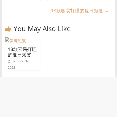
p
g
o
m
n
e
p
er
o
k
18款容易打理的夏日短髮
→
k
You May Also Like
18款容易打理
的夏日短髮
October 26,
2022