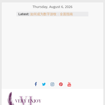
Skip
Thursday, August 6, 2026
to
從合作室到警局門口：黃明志與謝侑芯
Latest:
事件全景解析
content
如何成为数字游牧：全面指南
吉隆坡买房指南：不同地区适合什么
人？一次了解KL热门购房区域优势
马来西亚农历新年红包文化：红包意
义、习俗与哪里可以买到红包
名人、网红与现实风险：从黄明志与谢
侑芯事件看跨国拍摄与公众责任